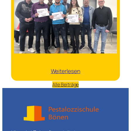
:
Weiterlesen
Nachhaltigkeitspreis
Alle Beiträge
für
Marcel
Holtrup