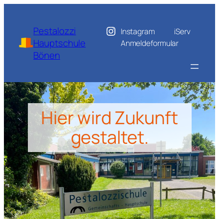
Zum
Inhalt
Pestalozzi
Instagram
iServ
springen
Hauptschule
Anmeldeformular
Bönen
Hier wird Zukunft
gestaltet.